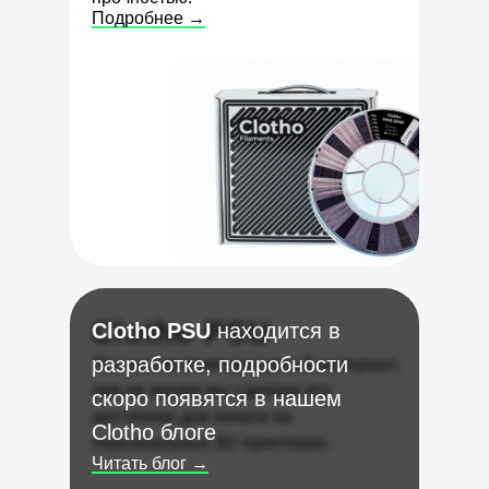
Подробнее →
Clotho PSU
Clotho PSU
находится в
разработке, подробности
Это высокотемпературный материал,
тем не менее мы сделали его
скоро появятся в нашем
доступнее для печати на
Clotho блоге
персональных 3D принтерах.
Читать блог →